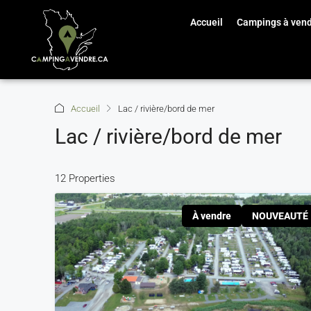
Accueil
Campings à ven
Accueil
Lac / rivière/bord de mer
Lac / rivière/bord de mer
12 Properties
À vendre
NOUVEAUTÉ