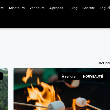
dre
Acheteurs
Vendeurs
À propos
Blog
Contact
Englis
Trier pa
À vendre
NOUVEAUTÉ