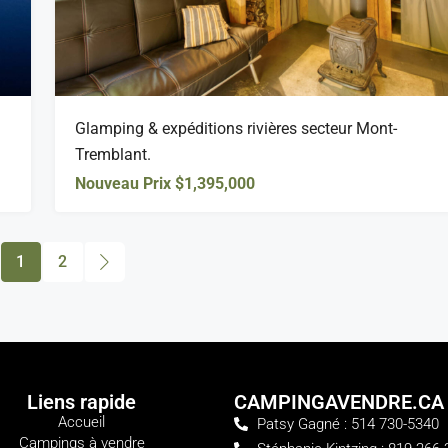
Glamping & expéditions rivières secteur Mont-
Tremblant.
Nouveau Prix
$1,395,000
1
2
Liens rapide
CAMPINGAVENDRE.CA
Accueil
Patsy Gagné : 514 730-5340
Campings à vendre