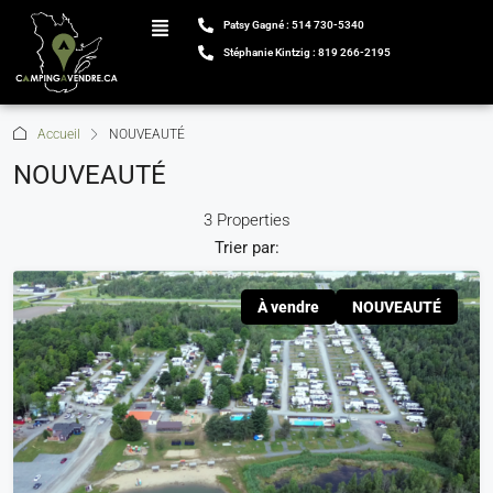
Patsy Gagné : 514 730-5340
Stéphanie Kintzig : 819 266-2195
Accueil
NOUVEAUTÉ
NOUVEAUTÉ
3 Properties
Trier par:
À vendre
NOUVEAUTÉ