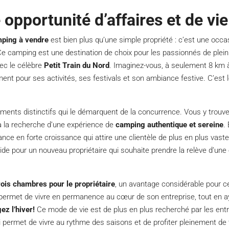
opportunité d’affaires et de vi
ping à vendre
est bien plus qu’une simple propriété : c’est une occa
é. Ce camping est une destination de choix pour les passionnés de plein a
vec le célèbre
Petit Train du Nord
. Imaginez-vous, à seulement 8 km à
t pour ses activités, ses festivals et son ambiance festive. C’est le 
ents distinctifs qui le démarquent de la concurrence. Vous y trouv
e à la recherche d’une expérience de
camping authentique et sereine
.
nce en forte croissance qui attire une clientèle de plus en plus vaste, 
ide pour un nouveau propriétaire qui souhaite prendre la relève d’une 
ois chambres pour le propriétaire
, un avantage considérable pour 
e, permet de vivre en permanence au cœur de son entreprise, tout en 
ez l’hiver!
Ce mode de vie est de plus en plus recherché par les entre
i permet de vivre au rythme des saisons et de profiter pleinement de t