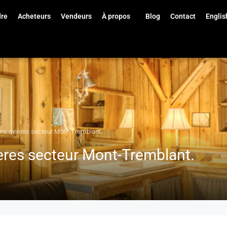
dre
Acheteurs
Vendeurs
À propos
Blog
Contact
Englis
ns rivières secteur Mont-Tremblant.
ières secteur Mont-Tremblant.