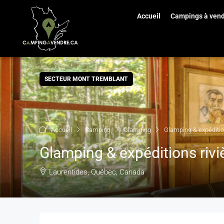
Accueil
Campings à ven
SECTEUR MONT TREMBLANT
Accueil
Camping
Glamping
Glamping & expéditio
Glamping & expéditions riv
Laurentides, Québec, Canada