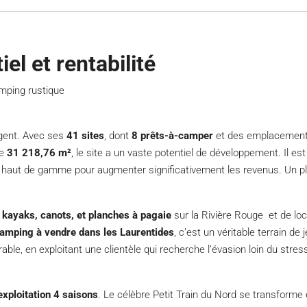
el et rentabilité
mping rustique
igent. Avec ses
41 sites
, dont
8 prêts-à-camper
et des emplacements r
de
31 218,76 m²
, le site a un vaste potentiel de développement. Il es
haut de gamme pour augmenter significativement les revenus. Un pl
e kayaks, canots, et planches à pagaie
sur la Rivière Rouge et de loca
amping à vendre dans les Laurentides
, c’est un véritable terrain de
ble, en exploitant une clientèle qui recherche l’évasion loin du stress
exploitation 4 saisons
. Le célèbre Petit Train du Nord se transforme 