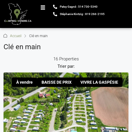
Patsy Gagné : 514 730-5340
Stéphanie Kintzig : 819 266-2195
Accueil
Clé en main
Clé en main
16 Properties
Trier par:
À vendre
BAISSE DE PRIX
VIVRE LA GASPÉSIE