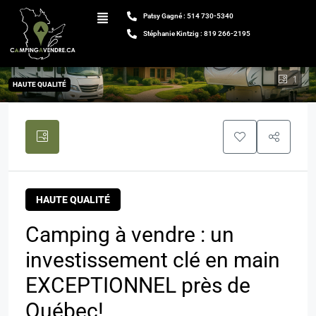
Patsy Gagné : 514 730-5340
Stéphanie Kintzig : 819 266-2195
1
HAUTE QUALITÉ
HAUTE QUALITÉ
Camping à vendre : un
investissement clé en main
EXCEPTIONNEL près de
Québec!