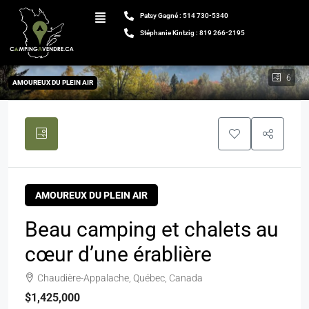
Patsy Gagné : 514 730-5340
Stéphanie Kintzig : 819 266-2195
6
AMOUREUX DU PLEIN AIR
AMOUREUX DU PLEIN AIR
Beau camping et chalets au
cœur d’une érablière
Chaudière-Appalache, Québec, Canada
$1,425,000