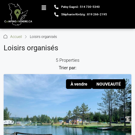
Patsy Gagné : 514 730-5340
Stéphanie Kintzig : 819 266-2195
Accueil
Loisirs organisés
Loisirs organisés
5 Properties
Trier par:
À vendre
NOUVEAUTÉ